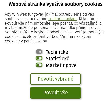
Webová stránka využívá soubory cookies
ODESLAT
Aby WIA web fungoval, jak má, potřebujeme od vás
souhlas se zpracováním
souborů cookies
. Kliknutím na
Povolit vše nám umožníte lépe poznat, co vás zajímá, a
my tak můžeme personalizovat nabídku přímo pro vás.
Zpět na přihlášení
Souhlas můžete kdykoliv odvolat. Nastavení jednotlivých
cookies můžete změnit volbou "Změna nastavení
cookies" v patičce webu.
Technické
Statistické
Změna nastavení cookies
|
2024 WIA spol. s r. o.
Marketingové
Povolit vybrané
Povolit vše